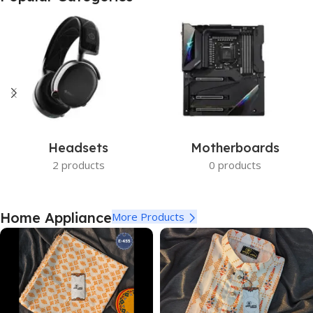
Get photo paper as a gift
View Details
Headsets
Motherboards
2 products
0 products
Home Appliance
More Products