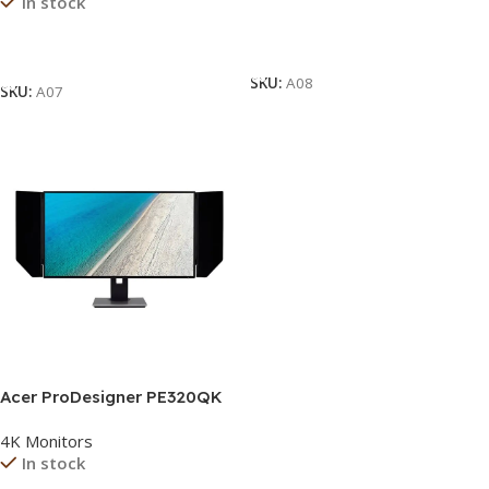
In stock
Read More
Read More
SKU:
A08
SKU:
A07
Acer ProDesigner PE320QK
4K Monitors
In stock