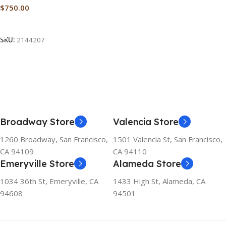
$
750.00
Add To Cart
SKU:
2144207
Broadway Store
Valencia Store
1260 Broadway, San Francisco,
1501 Valencia St, San Francisco,
CA 94109
CA 94110
Emeryville Store
Alameda Store
1034 36th St, Emeryville, CA
1433 High St, Alameda, CA
94608
94501