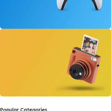
New Dual Sense
For PlayStation 5
View Details
Instant Cameras
Popular Categories