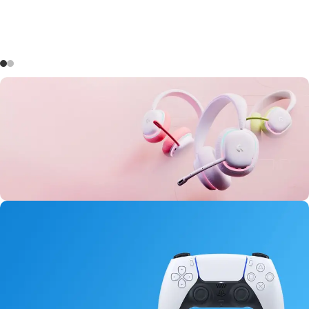
Aurora Headset
145
07
41
54
Days
Hr
Min
Sc
Buy Now