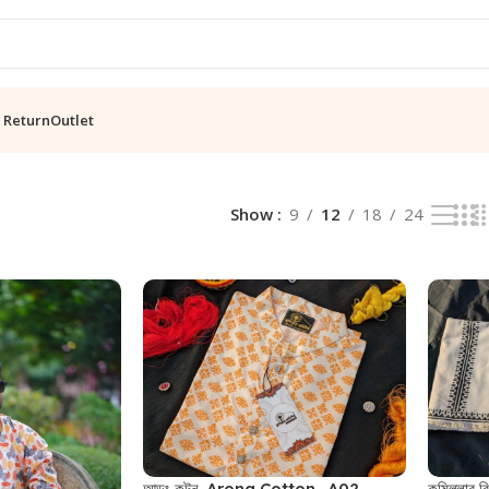
 Return
Outlet
Show
9
12
18
24
আড়ং কটন-Arong Cotton -A02
কুমিল্লার ব