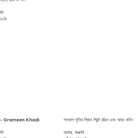
াবি
tock
More
খাদি- Grameen Khadi
শতভাগ সূতির স্কিন প্রিন্ট রঙিন এবং আড়ং কটন
পাঞ্জাবি
াবি
অফার
,
পাঞ্জাবি