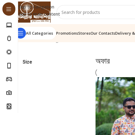
Skip to navigation
Skip to main content
All Categories
Promotions
Stores
Our Contacts
Delivery &
Home
/
অফার
Showing all 11 results
অফার
Size